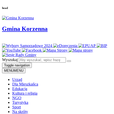
head
Gmina Korzenna
Wyszukaj
Toggle navigation
MENU
MENU
Urząd
Dla Mieszkańca
Edukacja
Kultura i religia
NGO
Turystyka
Sport
Na skróty