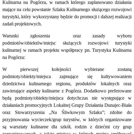
Kulinarna na Pogórzu, w ramach którego zaplanowano działania
mające na celu powstanie Szlaku Kulinarnego służącego rozwojowi
turystyki, który wykorzystany będzie do promocji i dalszej realizacji
zadań projektowych.
Warunki zgłoszenia oraz zasady wyboru
podmiotów/obiektów/miejsc służących rozwojowi turystyki
kulinarnej w ramach projektu współpracy pn. Turystyka Kulinarna
na Pogórzu:
W pierwszej kolejności wybierane zostaną
podmioty/obiekty/miejsca zajmujące się kultywowaniem
dziedzictwa kulinarnego regionu, produktów lokalnych oraz
zawierające aspekty kulinarne z Pogórza. Dodatkowo preferowane
będą podmioty/obiekty/miejsca dotychczas nie występujące w
działaniach promocyjnych Lokalnej Grupy Działania Dunajec-Biała
oraz Stowarzyszenia „Na Śliwkowym Szlaku”; zdolne do
przyjmowania wycieczek/grup turystów, w których organizowane
są warsztaty kulinarne dla szkół, rodzin z dziećmi czy grup
zorganizowanych, a także miejsca w których można spróbować