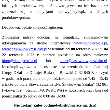
lokalnych produktów czy dań powstających na ich bazie oraz
zapoznać się z tradycjami uprawy/przyrządzania danych
produktów/potraw.
Decydować będzie kolejność zgłoszeń.
Zgłoszenia należy dokonać na formularzu zgłoszeniowym
udostępnionym na stronie internetowej:
www.dunajecbiala.pl
,
www.nasliwkowymszlaku.pl
w terminie
od 08 września 2023 r. do
22 września 2023 r.
poprzez przesłanie na adres mailowy:
biuro@dunajecbiala.pl
lub
biuro@nasliwkowymszlaku.pl
kserokopii zgłoszenia lub osobiste dostarczenie do biura Lokalnej
Grupy Działania Dunajec-Biała (ul. Browaki 7, 32-840 Zakliczyn)
w godzinach pracy biura od poniedziałku do piątku od 7.45 – 15.45
a także do biura Stowarzyszenia „Na Śliwkowym Szlaku” (32-861
Iwkowa 759 – Stadion IVA IWKOWA) w godzinach pracy biura od
poniedziałku do piątku od 8:00 do 16:00.
Nie czekaj! Zgłoś podmiot/obiekt/miejsce już dziś!