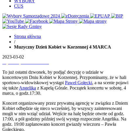
WYBORY
CUS
Strona główna
/
Muzyczny Dzień Kobiet w Korzennej 4 MARCA
2023-03-02
Wydrukuj
Pobierz PDF'a
To już ostatni dzwonek, by podjąć decyzję o udziale w
koncertowym Dniu Kobiet w Korzennej. Przypominamy, że w hali
sportowo-widowiskowej wystąpi
Paweł Gołecki
, a na scenie pojawi
się także
Angelika
z Kapelą Górale. Początek koncertu w sobotę, 4
marca, o godz.17:30.
Koncert organizowany przez prywatną agencję w związku z Dniem
Kobiet odbędzie się nieco wcześniej, by wszyscy zainteresowani
mogli w nim wziąć udział. Wejście na halę będzie otwrte od godz.
17:00, a pół godziny później swój występ rozpocznie Angelika. Na
godz. 19:00 zaplanowano koncert gwiazdy wieczoru – Pawła
Gołeckiego.