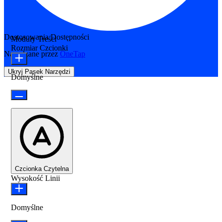
Dostosowania Dostępności
Moduły Treści
Rozmiar Czcionki
Napędzane przez
OneTap
Ukryj Pasek Narzędzi
Domyślne
Czcionka Czytelna
Wysokość Linii
Domyślne