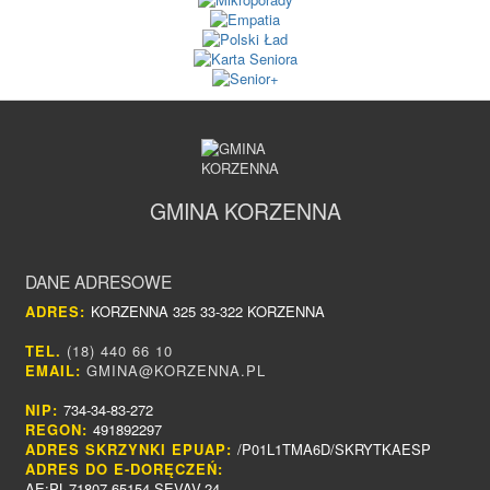
GMINA KORZENNA
DANE ADRESOWE
ADRES:
KORZENNA 325 33-322 KORZENNA
TEL.
(18) 440 66 10
EMAIL:
GMINA@KORZENNA.PL
NIP:
734-34-83-272
REGON:
491892297
ADRES SKRZYNKI EPUAP:
/P01L1TMA6D/SKRYTKAESP
ADRES DO E-DORĘCZEŃ:
AE:PL-71807-65154-SEVAV-24