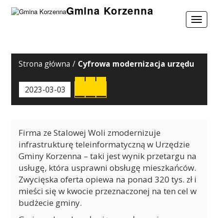
Gmina Korzenna
Toggle
navigat
Strona główna
/
Cyfrowa modernizacja urzędu
Wydrukuj
Pobierz
2023-03-03
PDF'a
Firma ze Stalowej Woli zmodernizuje
infrastrukturę teleinformatyczną w Urzędzie
Gminy Korzenna – taki jest wynik przetargu na
usługę, która usprawni obsługę mieszkańców.
Zwycięska oferta opiewa na ponad 320 tys. zł i
mieści się w kwocie przeznaczonej na ten cel w
budżecie gminy.