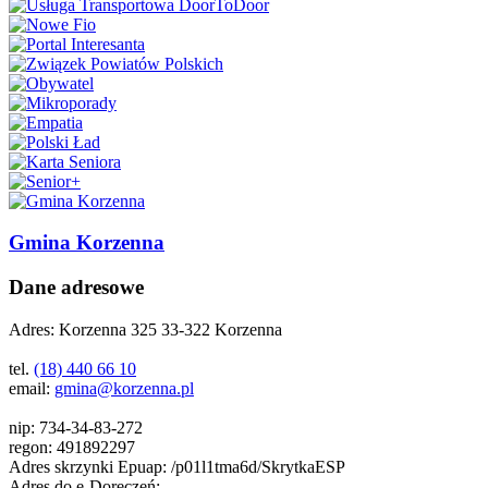
Gmina Korzenna
Dane adresowe
Adres:
Korzenna 325 33-322 Korzenna
tel.
(18) 440 66 10
email:
gmina@korzenna.pl
nip:
734-34-83-272
regon:
491892297
Adres skrzynki Epuap:
/p01l1tma6d/SkrytkaESP
Adres do e-Doręczeń: