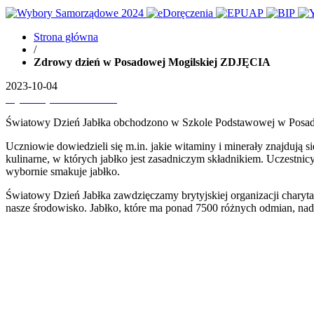
Strona główna
/
Zdrowy dzień w Posadowej Mogilskiej ZDJĘCIA
2023-10-04
Wydrukuj
Pobierz PDF'a
Światowy Dzień Jabłka obchodzono w Szkole Podstawowej w Posadowej
Uczniowie dowiedzieli się m.in. jakie witaminy i minerały znajdują s
kulinarne, w których jabłko jest zasadniczym składnikiem. Uczestnic
wybornie smakuje jabłko.
Światowy Dzień Jabłka zawdzięczamy brytyjskiej organizacji charyta
nasze środowisko. Jabłko, które ma ponad 7500 różnych odmian, nada