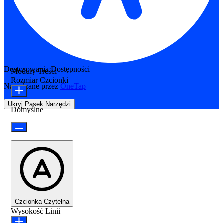
Dostosowania Dostępności
Moduły Treści
Rozmiar Czcionki
Napędzane przez
OneTap
Ukryj Pasek Narzędzi
Domyślne
Czcionka Czytelna
Wysokość Linii