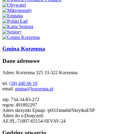
Gmina Korzenna
Dane adresowe
Adres:
Korzenna 325 33-322 Korzenna
tel.
(18) 440 66 10
email:
gmina@korzenna.pl
nip:
734-34-83-272
regon:
491892297
Adres skrzynki Epuap:
/p01l1tma6d/SkrytkaESP
Adres do e-Doręczeń:
AE:PL-71807-65154-SEVAV-24
Godziny otwarcia