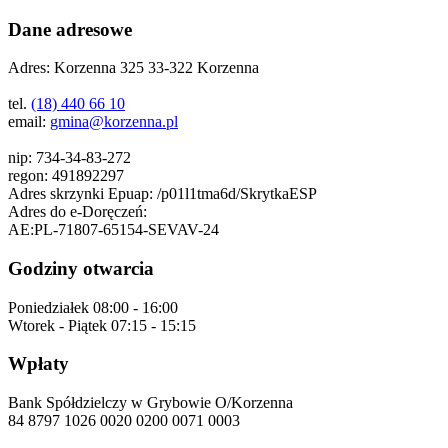
Dane adresowe
Adres:
Korzenna 325 33-322 Korzenna
tel.
(18) 440 66 10
email:
gmina@korzenna.pl
nip:
734-34-83-272
regon:
491892297
Adres skrzynki Epuap:
/p01l1tma6d/SkrytkaESP
Adres do e-Doręczeń:
AE:PL-71807-65154-SEVAV-24
Godziny otwarcia
Poniedziałek
08:00 - 16:00
Wtorek - Piątek
07:15 - 15:15
Wpłaty
Bank Spółdzielczy w Grybowie O/Korzenna
84 8797 1026 0020 0200 0071 0003