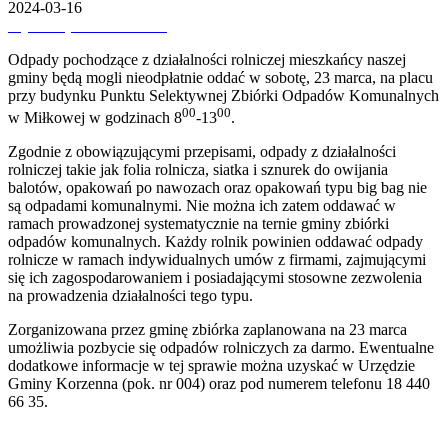
2024-03-16
Wydrukuj
Pobierz PDF'a
Odpady pochodzące z działalności rolniczej mieszkańcy naszej
gminy będą mogli nieodpłatnie oddać w sobotę, 23 marca, na placu
przy budynku Punktu Selektywnej Zbiórki Odpadów Komunalnych
00
00
w Miłkowej w godzinach 8
-13
.
Zgodnie z obowiązującymi przepisami, odpady z działalności
rolniczej takie jak folia rolnicza, siatka i sznurek do owijania
balotów, opakowań po nawozach oraz opakowań typu big bag nie
są odpadami komunalnymi. Nie można ich zatem oddawać w
ramach prowadzonej systematycznie na ternie gminy zbiórki
odpadów komunalnych. Każdy rolnik powinien oddawać odpady
rolnicze w ramach indywidualnych umów z firmami, zajmującymi
się ich zagospodarowaniem i posiadającymi stosowne zezwolenia
na prowadzenia działalności tego typu.
Zorganizowana przez gminę zbiórka zaplanowana na 23 marca
umożliwia pozbycie się odpadów rolniczych za darmo. Ewentualne
dodatkowe informacje w tej sprawie można uzyskać w Urzędzie
Gminy Korzenna (pok. nr 004) oraz pod numerem telefonu 18 440
66 35.