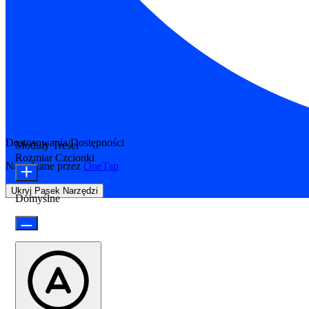
Dostosowania Dostępności
Moduły Treści
Rozmiar Czcionki
Napędzane przez
OneTap
Ukryj Pasek Narzędzi
Domyślne