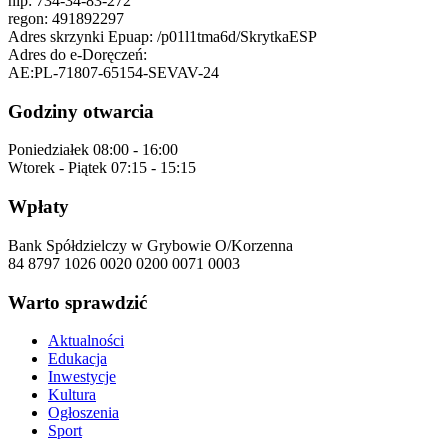
nip:
734-34-83-272
regon:
491892297
Adres skrzynki Epuap:
/p01l1tma6d/SkrytkaESP
Adres do e-Doręczeń:
AE:PL-71807-65154-SEVAV-24
Godziny otwarcia
Poniedziałek
08:00 - 16:00
Wtorek - Piątek
07:15 - 15:15
Wpłaty
Bank Spółdzielczy w Grybowie O/Korzenna
84 8797 1026 0020 0200 0071 0003
Warto sprawdzić
Aktualności
Edukacja
Inwestycje
Kultura
Ogłoszenia
Sport