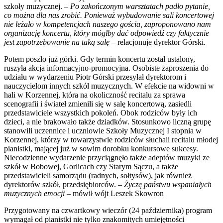
szkoły muzycznej. –
Po zakończonym warsztatach padło pytanie,
co można dla nas zrobić. Ponieważ wybudowanie sali koncertowej
nie leżało w kompetencjach naszego gościa, zaproponowano nam
organizację koncertu, który mógłby dać odpowiedź czy faktycznie
jest zapotrzebowanie na taką salę
– relacjonuje dyrektor Górski.
Potem poszło już górki. Gdy termin koncertu został ustalony,
ruszyła akcja informacyjno-promocyjna. Osobiste zaproszenia do
udziału w wydarzeniu Piotr Górski przesyłał dyrektorom i
nauczycielom innych szkól muzycznych. W efekcie na widowni w
hali w Korzennej, która na okoliczność recitalu za sprawa
scenografii i świateł zmienili się w salę koncertową, zasiedli
przedstawiciele wszystkich pokoleń. Obok rodziców były ich
dzieci, a nie brakowało także dziadków. Stosunkowo liczną grupę
stanowili uczennice i uczniowie Szkoły Muzycznej I stopnia w
Korzennej, którzy w towarzystwie rodziców słuchali recitalu młodej
pianistki, mającej już w sowim dorobku konkursowe sukcesy.
Niecodzienne wydarzenie przyciągnęło także adeptów muzyki ze
szkół w Bobowej, Gorlicach czy Starym Sączu, a także
przedstawicieli samorządu (radnych, sołtysów), jak również
dyrektorów szkół, przedsiębiorców. –
Życzę państwu wspaniałych
muzycznych emocji
– mówił wójt Leszek Skowron
Przygotowany na czwartkowy wieczór (24 października) program
wymagał od pianistki nie tylko znakomitych umiejętności