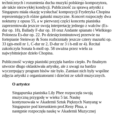
technicznych i rozumienia ducha muzyki polskiego kompozytora,
ale także niezwykłej kondycji. Publiczność za sprawą artystki z
Singapuru miała okazję wysłuchać kompozycji Fryderyka Chopina
reprezentujących różne gatunki muzyczne. Koncert rozpoczęły dwa
nokturny z opusu 55, a w pierwszej części koncertu pianistka
zaprezentowała jeszcze swoją interpretację jednego z walców (Es-
dur op. 18), Ballady F-dur op. 18 oraz Andante spianato i Wielkiego
Poloneza Es-dur op. 22. Po dziesięciominutowej przerwie na
fortepianie Steinway & Sons rozbrzmiały jeszcze cztery mazurki op.
33 (gis-moll nr 1, C-dur nr 2, D-dur nr 3 i h-mll nr 4). Recital
zakończyła Sonata h-moll op. 58 uważna przez wielu za
najwybitniejsze dzieło Chopina.
Publiczność występ pianistki przyjęła bardzo ciepło. Po finalnym
utworze długo oklaskiwała artystkę, ale z uwagi na bardzo
wyczerpujący program bisów nie było. Zamiast nich były wspólne
zdjęcia artystki z organizatorami i dziećmi ze szkół muzycznych.
O artystce
Singapurska pianistka Lily Phee rozpoczęła swoją
muzyczną przygodę w wieku 5 lat. Naukę
kontynuowała w Akademii Sztuk Pięknych Nanyang w
Singapurze pod kierunkiem prof.Reny Phua, a
następnie rozpoczęła naukę w Akademii Muzycznej