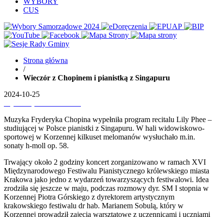
WYBORY
CUS
Strona główna
/
Wieczór z Chopinem i pianistką z Singapuru
2024-10-25
Wydrukuj
Pobierz PDF'a
Muzyka Fryderyka Chopina wypełniła program recitalu Lily Phee –
studiującej w Polsce pianistki z Singapuru. W hali widowiskowo-
sportowej w Korzennej kilkuset melomanów wysłuchało m.in.
sonaty h-moll op. 58.
Trwający około 2 godziny koncert zorganizowano w ramach XVI
Międzynarodowego Festiwalu Pianistycznego królewskiego miasta
Krakowa jako jedno z wydarzeń towarzyszących festiwalowi. Idea
zrodziła się jeszcze w maju, podczas rozmowy dyr. SM I stopnia w
Korzennej Piotra Górskiego z dyrektorem artystycznym
krakowskiego festiwalu dr hab. Marianem Sobulą, który w
Korzennej prowadził zajęcia warsztatowe z uczennicami i uczniami