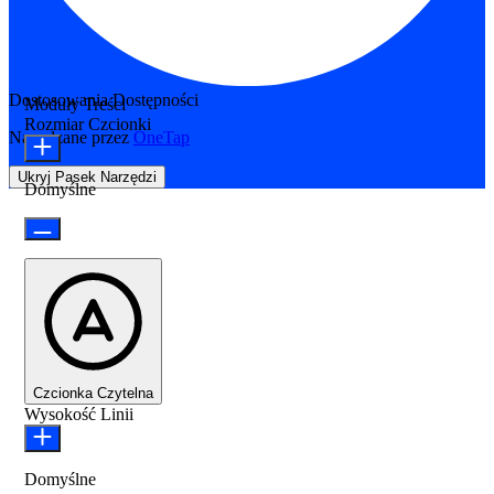
Dostosowania Dostępności
Moduły Treści
Rozmiar Czcionki
Napędzane przez
OneTap
Ukryj Pasek Narzędzi
Domyślne
Czcionka Czytelna
Wysokość Linii
Domyślne