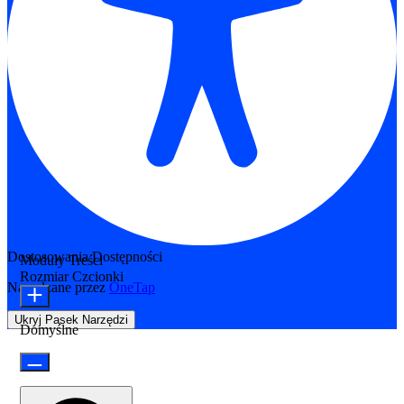
Dostosowania Dostępności
Moduły Treści
Rozmiar Czcionki
Napędzane przez
OneTap
Ukryj Pasek Narzędzi
Domyślne