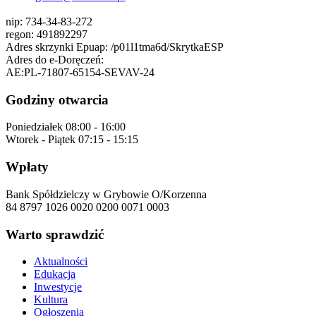
nip:
734-34-83-272
regon:
491892297
Adres skrzynki Epuap:
/p01l1tma6d/SkrytkaESP
Adres do e-Doręczeń:
AE:PL-71807-65154-SEVAV-24
Godziny otwarcia
Poniedziałek
08:00 - 16:00
Wtorek - Piątek
07:15 - 15:15
Wpłaty
Bank Spółdzielczy w Grybowie O/Korzenna
84 8797 1026 0020 0200 0071 0003
Warto sprawdzić
Aktualności
Edukacja
Inwestycje
Kultura
Ogłoszenia