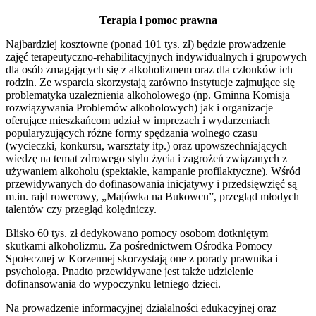
Terapia i pomoc prawna
Najbardziej kosztowne (ponad 101 tys. zł) będzie prowadzenie
zajęć terapeutyczno-rehabilitacyjnych indywidualnych i grupowych
dla osób zmagających się z alkoholizmem oraz dla członków ich
rodzin. Ze wsparcia skorzystają zarówno instytucje zajmujące się
problematyka uzależnienia alkoholowego (np. Gminna Komisja
rozwiązywania Problemów alkoholowych) jak i organizacje
oferujące mieszkańcom udział w imprezach i wydarzeniach
popularyzujących różne formy spędzania wolnego czasu
(wycieczki, konkursu, warsztaty itp.) oraz upowszechniających
wiedzę na temat zdrowego stylu życia i zagrożeń związanych z
używaniem alkoholu (spektakle, kampanie profilaktyczne). Wśród
przewidywanych do dofinasowania inicjatywy i przedsięwzięć są
m.in. rajd rowerowy, „Majówka na Bukowcu”, przegląd młodych
talentów czy przegląd kolędniczy.
Blisko 60 tys. zł dedykowano pomocy osobom dotkniętym
skutkami alkoholizmu. Za pośrednictwem Ośrodka Pomocy
Społecznej w Korzennej skorzystają one z porady prawnika i
psychologa. Pnadto przewidywane jest także udzielenie
dofinansowania do wypoczynku letniego dzieci.
Na prowadzenie informacyjnej działalności edukacyjnej oraz