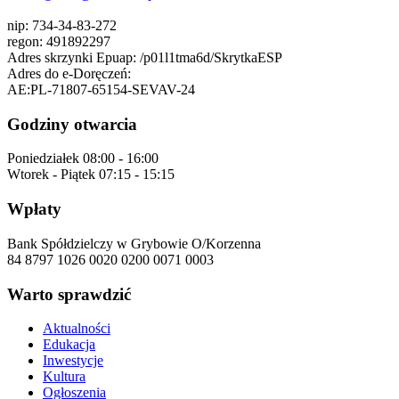
nip:
734-34-83-272
regon:
491892297
Adres skrzynki Epuap:
/p01l1tma6d/SkrytkaESP
Adres do e-Doręczeń:
AE:PL-71807-65154-SEVAV-24
Godziny otwarcia
Poniedziałek
08:00 - 16:00
Wtorek - Piątek
07:15 - 15:15
Wpłaty
Bank Spółdzielczy w Grybowie O/Korzenna
84 8797 1026 0020 0200 0071 0003
Warto sprawdzić
Aktualności
Edukacja
Inwestycje
Kultura
Ogłoszenia