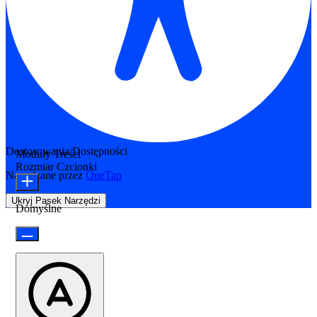
Dostosowania Dostępności
Moduły Treści
Rozmiar Czcionki
Napędzane przez
OneTap
Ukryj Pasek Narzędzi
Domyślne