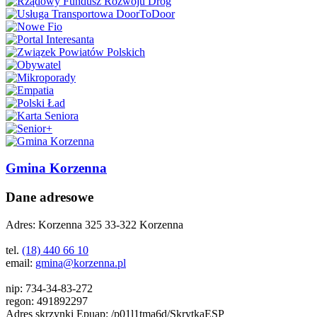
Gmina Korzenna
Dane adresowe
Adres:
Korzenna 325 33-322 Korzenna
tel.
(18) 440 66 10
email:
gmina@korzenna.pl
nip:
734-34-83-272
regon:
491892297
Adres skrzynki Epuap:
/p01l1tma6d/SkrytkaESP