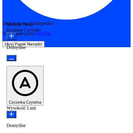
Dostosowania Dostępności
Moduły Treści
Rozmiar Czcionki
Napędzane przez
OneTap
Ukryj Pasek Narzędzi
Domyślne
Czcionka Czytelna
Wysokość Linii
Domyślne