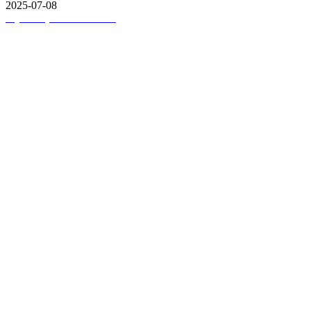
2025-07-08
Wydrukuj
Pobierz PDF'a