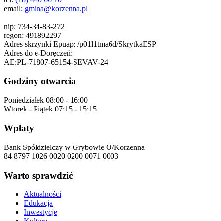
email:
gmina@korzenna.pl
nip:
734-34-83-272
regon:
491892297
Adres skrzynki Epuap:
/p01l1tma6d/SkrytkaESP
Adres do e-Doręczeń:
AE:PL-71807-65154-SEVAV-24
Godziny otwarcia
Poniedziałek
08:00 - 16:00
Wtorek - Piątek
07:15 - 15:15
Wpłaty
Bank Spółdzielczy w Grybowie O/Korzenna
84 8797 1026 0020 0200 0071 0003
Warto sprawdzić
Aktualności
Edukacja
Inwestycje
Kultura