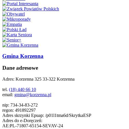
Gmina Korzenna
Dane adresowe
Adres:
Korzenna 325 33-322 Korzenna
tel.
(18) 440 66 10
email:
gmina@korzenna.pl
nip:
734-34-83-272
regon:
491892297
Adres skrzynki Epuap:
/p01l1tma6d/SkrytkaESP
Adres do e-Doręczeń:
AE:PL-71807-65154-SEVAV-24