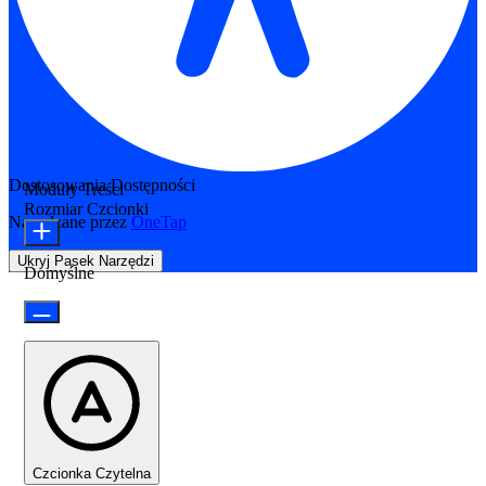
Dostosowania Dostępności
Moduły Treści
Rozmiar Czcionki
Napędzane przez
OneTap
Ukryj Pasek Narzędzi
Domyślne
Czcionka Czytelna