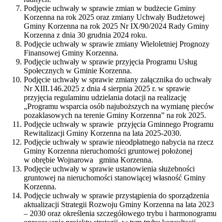
Podjęcie uchwały w sprawie zmian w budżecie Gminy
Korzenna na rok 2025 oraz zmiany Uchwały Budżetowej
Gminy Korzenna na rok 2025 Nr IX/90/2024 Rady Gminy
Korzenna z dnia 30 grudnia 2024 roku.
Podjęcie uchwały w sprawie zmiany Wieloletniej Prognozy
Finansowej Gminy Korzenna.
Podjęcie uchwały w sprawie przyjęcia Programu Usług
Społecznych w Gminie Korzenna.
Podjęcie uchwały w sprawie zmiany załącznika do uchwały
Nr XIII.146.2025 z dnia 4 sierpnia 2025 r. w sprawie
przyjęcia regulaminu udzielania dotacji na realizację
„Programu wsparcia osób najuboższych na wymianę pieców
pozaklasowych na terenie Gminy Korzenna” na rok 2025.
Podjęcie uchwały w sprawie przyjęcia Gminnego Programu
Rewitalizacji Gminy Korzenna na lata 2025-2030.
Podjęcie uchwały w sprawie nieodpłatnego nabycia na rzecz
Gminy Korzenna nieruchomości gruntowej położonej
w obrębie Wojnarowa gmina Korzenna.
Podjęcie uchwały w sprawie ustanowienia służebności
gruntowej na nieruchomości stanowiącej własność Gminy
Korzenna.
Podjęcie uchwały w sprawie przystąpienia do sporządzenia
aktualizacji Strategii Rozwoju Gminy Korzenna na lata 2023
– 2030 oraz określenia szczegółowego trybu i harmonogramu