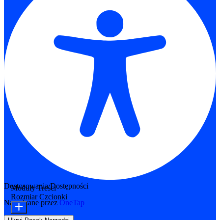
Dostosowania Dostępności
Moduły Treści
Rozmiar Czcionki
Napędzane przez
OneTap