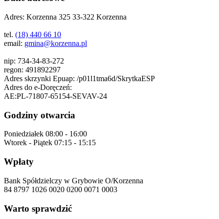
Adres:
Korzenna 325 33-322 Korzenna
tel.
(18) 440 66 10
email:
gmina@korzenna.pl
nip:
734-34-83-272
regon:
491892297
Adres skrzynki Epuap:
/p01l1tma6d/SkrytkaESP
Adres do e-Doręczeń:
AE:PL-71807-65154-SEVAV-24
Godziny otwarcia
Poniedziałek
08:00 - 16:00
Wtorek - Piątek
07:15 - 15:15
Wpłaty
Bank Spółdzielczy w Grybowie O/Korzenna
84 8797 1026 0020 0200 0071 0003
Warto sprawdzić