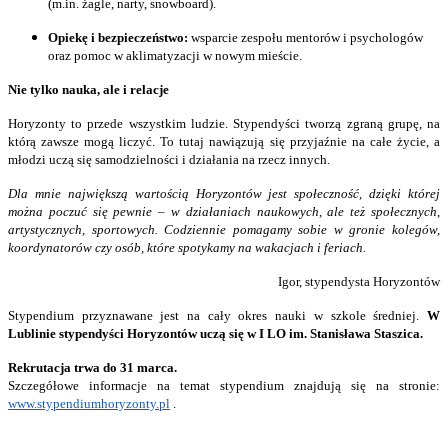
(m.in. żagle, narty, snowboard).
Opiekę i bezpieczeństwo:
wsparcie zespołu mentorów i psychologów
oraz pomoc w aklimatyzacji w nowym mieście.
Nie tylko nauka, ale i relacje
Horyzonty to przede wszystkim ludzie. Stypendyści tworzą zgraną grupę, na
którą zawsze mogą liczyć. To tutaj nawiązują się przyjaźnie na całe życie, a
młodzi uczą się samodzielności i działania na rzecz innych.
Dla mnie największą wartością Horyzontów jest społeczność, dzięki której
można poczuć się pewnie – w działaniach naukowych, ale też społecznych,
artystycznych, sportowych. Codziennie pomagamy sobie w gronie kolegów,
koordynatorów czy osób, które spotykamy na wakacjach i feriach.
Igor, stypendysta Horyzontów
Stypendium przyznawane jest na cały okres nauki w szkole średniej.
W
Lublinie stypendyści Horyzontów uczą się w I LO im. Stanisława Staszica.
Rekrutacja trwa do 31 marca.
Szczegółowe informacje na temat stypendium znajdują się na stronie:
www.stypendiumhoryzonty.pl
.