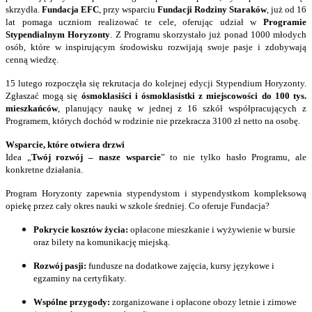
skrzydła.
Fundacja EFC
, przy wsparciu
Fundacji Rodziny Staraków
, już od 16
lat pomaga uczniom realizować te cele, oferując udział w
Programie
Stypendialnym Horyzonty
. Z Programu skorzystało już ponad 1000 młodych
osób, które w inspirującym środowisku rozwijają swoje pasje i zdobywają
cenną wiedzę.
15 lutego rozpoczęła się rekrutacja do kolejnej edycji Stypendium Horyzonty.
Zgłaszać mogą się
ósmoklasiści i ósmoklasistki z miejscowości do 100 tys.
mieszkańców
, planujący naukę w jednej z 16 szkół współpracujących z
Programem, których dochód w rodzinie nie przekracza 3100 zł netto na osobę.
Wsparcie, które otwiera drzwi
Idea „
Twój rozwój – nasze wsparcie
” to nie tylko hasło Programu, ale
konkretne działania.
Program Horyzonty zapewnia stypendystom i stypendystkom kompleksową
opiekę przez cały okres nauki w szkole średniej. Co oferuje Fundacja?
Pokrycie kosztów życia:
opłacone mieszkanie i wyżywienie w bursie
oraz bilety na komunikację miejską.
Rozwój pasji:
fundusze na dodatkowe zajęcia, kursy językowe i
egzaminy na certyfikaty.
Wspólne przygody:
zorganizowane i opłacone obozy letnie i zimowe