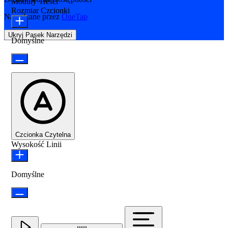
Moduły Treści
Rozmiar Czcionki
Napędzane przez
OneTap
Ukryj Pasek Narzędzi
Domyślne
Czcionka Czytelna
Wysokość Linii
Domyślne