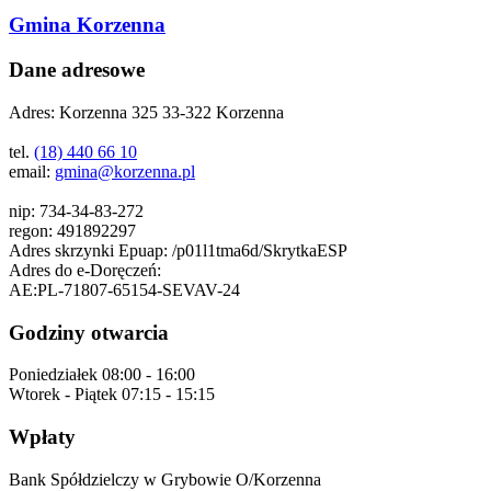
Gmina Korzenna
Dane adresowe
Adres:
Korzenna 325 33-322 Korzenna
tel.
(18) 440 66 10
email:
gmina@korzenna.pl
nip:
734-34-83-272
regon:
491892297
Adres skrzynki Epuap:
/p01l1tma6d/SkrytkaESP
Adres do e-Doręczeń:
AE:PL-71807-65154-SEVAV-24
Godziny otwarcia
Poniedziałek
08:00 - 16:00
Wtorek - Piątek
07:15 - 15:15
Wpłaty
Bank Spółdzielczy w Grybowie O/Korzenna