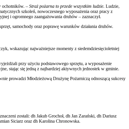
w ochotników.
– Straż pożarna to przede wszystkim ludzie.
Ludzie,
stematycznych szkoleń, nowoczesnego wyposażenia oraz pracy z
acyjnej i ogromnego zaangażowania druhów – zaznaczył.
w sprzęt, samochody oraz poprawę warunków działania druhów.
zyk, wskazując najważniejsze momenty z siedemdziesięcioletniej
 wyjeżdżali przy użyciu podstawowego sprzętu, a wyposażenie
, stając się jedną z najbardziej aktywnych jednostek w gminie.
ktywnie prowadzi Młodzieżową Drużynę Pożarniczą odnoszącą sukcesy
naczeni zostali: dh Jakub Grochoł, dh Jan Zarański, dh Dariusz
amian Siciarz oraz dh Karolina Chronowska.