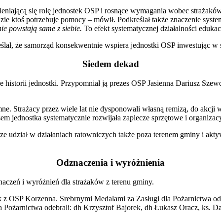
iającą się rolę jednostek OSP i rosnące wymagania wobec strażakó
 gdzie ktoś potrzebuje pomocy – mówił. Podkreślał także znaczenie sy
e powstają same z siebie.
To efekt systematycznej działalności eduk
eślał, że samorząd konsekwentnie wspiera jednostki OSP inwestując 
Siedem dekad
istorii jednostki. Przypomniał ją prezes OSP Jasienna Dariusz Szewc
mne. Strażacy przez wiele lat nie dysponowali własną remizą, do akcji
dnostka systematycznie rozwijała zaplecze sprzętowe i organizacyjne
rze udział w działaniach ratowniczych także poza terenem gminy i a
Odznaczenia i wyróżnienia
aczeń i wyróżnień dla strażaków z terenu gminy.
k z OSP Korzenna. Srebrnymi Medalami za Zasługi dla Pożarnictwa odz
Pożarnictwa odebrali: dh Krzysztof Bajorek, dh Łukasz Oracz, ks. D