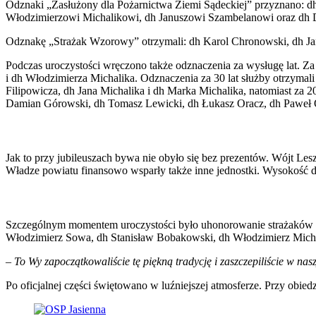
Odznaki „Zasłużony dla Pożarnictwa Ziemi Sądeckiej” przyznano: 
Włodzimierzowi Michalikowi, dh Januszowi Szambelanowi oraz dh
Odznakę „Strażak Wzorowy” otrzymali: dh Karol Chronowski, dh Jan
Podczas uroczystości wręczono także odznaczenia za wysługę lat. Za
i dh Włodzimierza Michalika. Odznaczenia za 30 lat służby otrzymal
Filipowicza, dh Jana Michalika i dh Marka Michalika, natomiast za 2
Damian Górowski, dh Tomasz Lewicki, dh Łukasz Oracz, dh Paweł O
Jak to przy jubileuszach bywa nie obyło się bez prezentów. Wójt L
Władze powiatu finansowo wsparły także inne jednostki. Wysokość dot
Szczególnym momentem uroczystości było uhonorowanie strażaków seni
Włodzimierz Sowa, dh Stanisław Bobakowski, dh Włodzimierz Michal
–
To Wy zapoczątkowaliście tę piękną tradycję i zaszczepiliście w nas
Po oficjalnej części świętowano w luźniejszej atmosferze. Przy obie