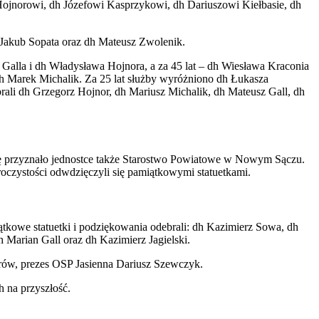
ojnorowi, dh Józefowi Kasprzykowi, dh Dariuszowi Kiełbasie, dh
 Jakub Sopata oraz dh Mateusz Zwolenik.
 Galla i dh Władysława Hojnora, a za 45 lat – dh Wiesława Kraconia
 dh Marek Michalik. Za 25 lat służby wyróżniono dh Łukasza
brali dh Grzegorz Hojnor, dh Mariusz Michalik, dh Mateusz Gall, dh
otę przyznało jednostce także Starostwo Powiatowe w Nowym Sączu.
roczystości odwdzięczyli się pamiątkowymi statuetkami.
ątkowe statuetki i podziękowania odebrali: dh Kazimierz Sowa, dh
Marian Gall oraz dh Kazimierz Jagielski.
orów, prezes OSP Jasienna Dariusz Szewczyk.
h na przyszłość.