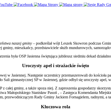
czeństwa naszej gminy
– podkreślał wójt Leszek Skowron podczas Gmin
ałej gminy, mieszkańcy, przedstawiciele służb mundurowych, samorządo
nia była OSP Jasienna świętująca jubileusz siedmiu dekad działalno
Uroczysty apel i strażackie święto
j w Jasiennej. Następnie uczestnicy przemaszerowali do kościoła par
do Sali gimnastycznej SP w Jasiennej, gdzie odbył się uroczysty apel
P z całej gminy, a także spoza niej. Z zaproszenia gospodarzy skorzys
wa Małopolskiego Stanisław Pasoń , – Zastępca Komendanta Miejskie
 przewodniczącym Rady Gminy Jackiem Fornagielem, radnymi, a także 
Kluczowa rola