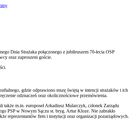
nego Dnia Strażaka połączonego z jubileuszem 70-lecia OSP
wcy oraz zaproszeni goście.
ści.
afialnego, gdzie odprawiono mszę świętą w intencji strażaków i ich
, wręczenie odznaczeń oraz okolicznościowe przemówienia.
tali także m.in. europoseł Arkadiusz Mularczyk, członek Zarządu
go PSP w Nowym Sączu st. bryg. Artur Kloze. Nie zabrakło
reprezentantów firm i instytucji oraz organizacji pozarządowych.