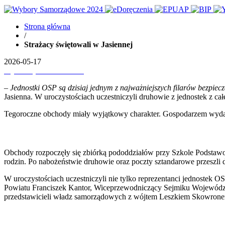
Strona główna
/
Strażacy świętowali w Jasiennej
2026-05-17
Wydrukuj
Pobierz PDF'a
–
Jednostki OSP są dzisiaj jednym z najważniejszych filarów bezpie
Jasienna. W uroczystościach uczestniczyli druhowie z jednostek z c
Tegoroczne obchody miały wyjątkowy charakter. Gospodarzem wydarze
Obchody rozpoczęły się zbiórką pododdziałów przy Szkole Podstawowe
rodzin. Po nabożeństwie druhowie oraz poczty sztandarowe przeszli 
W uroczystościach uczestniczyli nie tylko reprezentanci jednostek OS
Powiatu Franciszek Kantor, Wiceprzewodniczący Sejmiku Województ
przedstawicieli władz samorządowych z wójtem Leszkiem Skowronem,