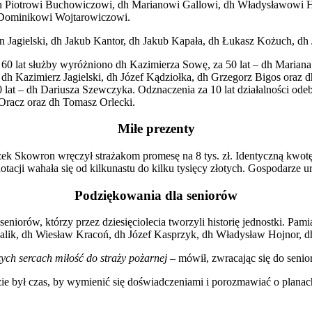
dh Piotrowi Buchowiczowi, dh Marianowi Gallowi, dh Władysławowi H
 Dominikowi Wojtarowiczowi.
 Jagielski, dh Jakub Kantor, dh Jakub Kapała, dh Łukasz Kożuch, dh
 60 lat służby wyróżniono dh Kazimierza Sowę, za 50 lat – dh Mariana
i dh Kazimierz Jagielski, dh Józef Kądziołka, dh Grzegorz Bigos oraz
0 lat – dh Dariusza Szewczyka. Odznaczenia za 10 lat działalności ode
racz oraz dh Tomasz Orlecki.
Miłe prezenty
eszek Skowron wręczył strażakom promesę na 8 tys. zł. Identyczną kw
acji wahała się od kilkunastu do kilku tysięcy złotych. Gospodarze u
Podziękowania dla seniorów
orów, którzy przez dziesięciolecia tworzyli historię jednostki. Pami
ik, dh Wiesław Kracoń, dh Józef Kasprzyk, dh Władysław Hojnor, dh 
zych sercach miłość do straży pożarnej
– mówił, zwracając się do seni
dzie był czas, by wymienić się doświadczeniami i porozmawiać o planac