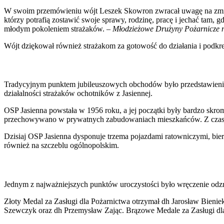
W swoim przemówieniu wójt Leszek Skowron zwracał uwagę na zmien
którzy potrafią zostawić swoje sprawy, rodzinę, pracę i jechać tam,
młodym pokoleniem strażaków. –
Młodzieżowe Drużyny Pożarnicze ni
Wójt dziękował również strażakom za gotowość do działania i podkr
Tradycyjnym punktem jubileuszowych obchodów było przedstawienie h
działalności strażaków ochotników z Jasiennej.
OSP Jasienna powstała w 1956 roku, a jej początki były bardzo skro
przechowywano w prywatnych zabudowaniach mieszkańców. Z czasem je
Dzisiaj OSP Jasienna dysponuje trzema pojazdami ratowniczymi, bie
również na szczeblu ogólnopolskim.
Jednym z najważniejszych punktów uroczystości było wręczenie odzn
Złoty Medal za Zasługi dla Pożarnictwa otrzymał dh Jarosław Bienie
Szewczyk oraz dh Przemysław Zając. Brązowe Medale za Zasługi dla 