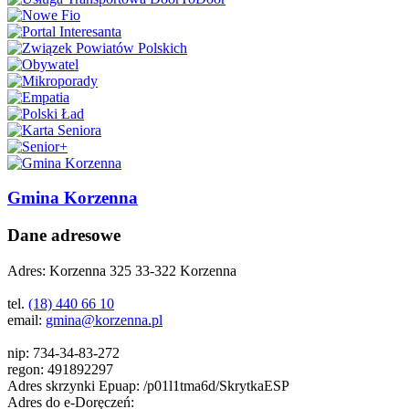
Gmina Korzenna
Dane adresowe
Adres:
Korzenna 325 33-322 Korzenna
tel.
(18) 440 66 10
email:
gmina@korzenna.pl
nip:
734-34-83-272
regon:
491892297
Adres skrzynki Epuap:
/p01l1tma6d/SkrytkaESP
Adres do e-Doręczeń: