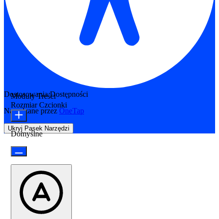
Dostosowania Dostępności
Moduły Treści
Rozmiar Czcionki
Napędzane przez
OneTap
Ukryj Pasek Narzędzi
Domyślne