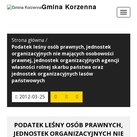
Gmina Korzenna
Toggle
navigat
Strona główna
/
Podatek leśny osób prawnych, jednostek
organizacyjnych nie mających osobowości
prawnej, jednostek organizacyjnych agencji
własności rolnej skarbu państwa oraz
jednostek organizacyjnych lasów
państwowych
Wydrukuj
Pobierz
2012-03-25
PDF'a
PODATEK LEŚNY OSÓB PRAWNYCH,
JEDNOSTEK ORGANIZACYJNYCH NIE