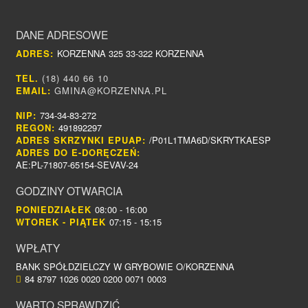
DANE ADRESOWE
ADRES:
KORZENNA 325 33-322 KORZENNA
TEL.
(18) 440 66 10
EMAIL:
GMINA@KORZENNA.PL
NIP:
734-34-83-272
REGON:
491892297
ADRES SKRZYNKI EPUAP:
/P01L1TMA6D/SKRYTKAESP
ADRES DO E-DORĘCZEŃ:
AE:PL-71807-65154-SEVAV-24
GODZINY OTWARCIA
PONIEDZIAŁEK
08:00 - 16:00
WTOREK - PIĄTEK
07:15 - 15:15
WPŁATY
BANK SPÓŁDZIELCZY W GRYBOWIE O/KORZENNA
84 8797 1026 0020 0200 0071 0003
WARTO SPRAWDZIĆ