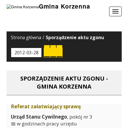
Gmina Korzenna
Toggle
navigat
Strona główna
/
Sporządzenie aktu zgonu
Wydrukuj
Pobierz
2012-03-28
PDF'a
SPORZĄDZENIE AKTU ZGONU -
GMINA KORZENNA
Referat załatwiający sprawę
Urząd Stanu Cywilnego
, pokój nr 3
📅 w godzinach pracy urzędu