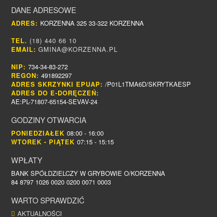
DANE ADRESOWE
ADRES:
KORZENNA 325 33-322 KORZENNA
TEL.
(18) 440 66 10
EMAIL:
GMINA@KORZENNA.PL
NIP:
734-34-83-272
REGON:
491892297
ADRES SKRZYNKI EPUAP:
/P01L1TMA6D/SKRYTKAESP
ADRES DO E-DORĘCZEŃ:
AE:PL-71807-65154-SEVAV-24
GODZINY OTWARCIA
PONIEDZIAŁEK
08:00 - 16:00
WTOREK - PIĄTEK
07:15 - 15:15
WPŁATY
BANK SPÓŁDZIELCZY W GRYBOWIE O/KORZENNA
84 8797 1026 0020 0200 0071 0003
WARTO SPRAWDZIĆ
AKTUALNOŚCI