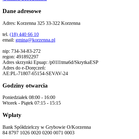
Dane adresowe
Adres:
Korzenna 325 33-322 Korzenna
tel.
(18) 440 66 10
email:
gmina@korzenna.pl
nip:
734-34-83-272
regon:
491892297
Adres skrzynki Epuap:
/p01l1tma6d/SkrytkaESP
Adres do e-Doręczeń:
AE:PL-71807-65154-SEVAV-24
Godziny otwarcia
Poniedziałek
08:00 - 16:00
Wtorek - Piątek
07:15 - 15:15
Wpłaty
Bank Spółdzielczy w Grybowie O/Korzenna
84 8797 1026 0020 0200 0071 0003