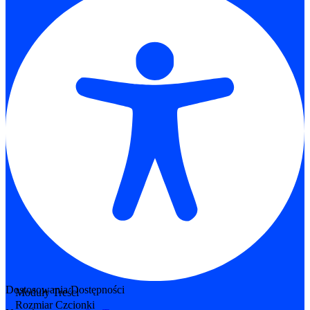
Dostosowania Dostępności
Moduły Treści
Rozmiar Czcionki